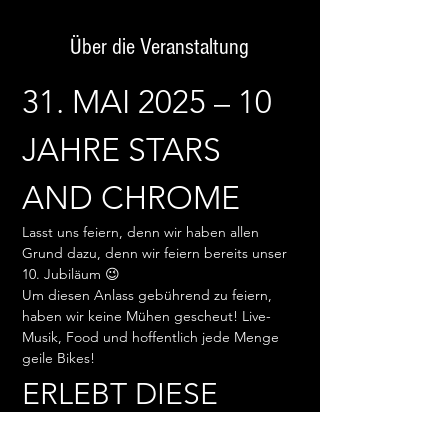
Über die Veranstaltung
31. MAI 2025 – 10 
JAHRE STARS 
AND CHROME
Lasst uns feiern, denn wir haben allen 
Grund dazu, denn wir feiern bereits unser 
10. Jubiläum 😉
Um diesen Anlass gebührend zu feiern, 
haben wir keine Mühen gescheut! Live-
Musik, Food und hoffentlich jede Menge 
geile Bikes!
ERLEBT DIESE 
BANDS LIVE: